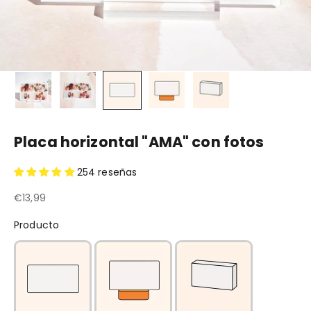
Placa horizontal "AMA" con fotos
254 reseñas
Precio de oferta
€13,99
Producto
Producto