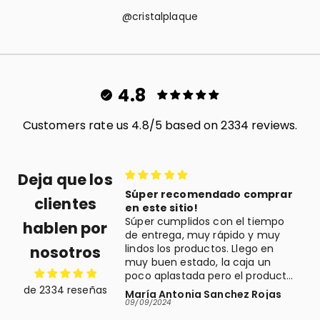
@cristalplaque
4.8
Customers rate us 4.8/5 based on 2334 reviews.
Deja que los
omendado comprar
Buena compra
clientes
o!
El regalo que compré es muy
idos con el tiempo
bonito. Llegó a tiempo y muy
hablen por
 muy rápido y muy
bien empaquetado. Buena
roductos. Llego en
experiencia
nosotros
tado, la caja un
ada pero el producto
ntacto, y eso es lo
de 2334 reseñas
ia Sanchez Rojas
PILAR JURADO ALCORIZA
. Lo recomiendo, yo
09/05/2024
0
omprar aquí!