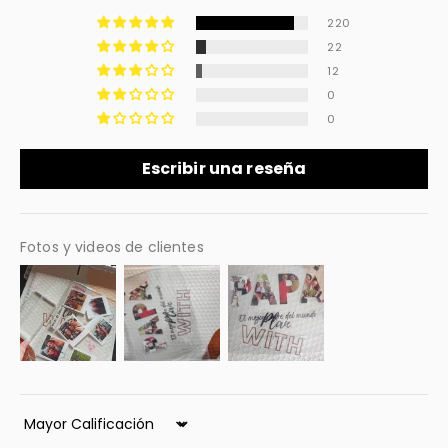
220
22
12
0
0
Escribir una reseña
Fotos y videos de clientes
Sort by