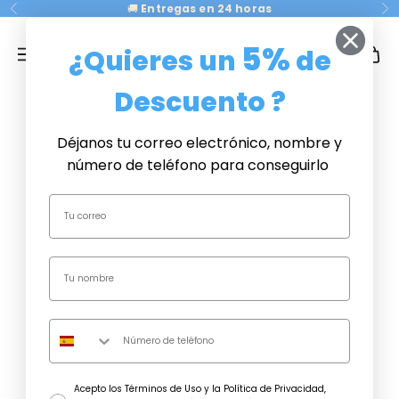
Ir al contenido
🚚
Entregas en 24 horas
Anterior
Si
CRISTAL PLAQUE
5%
¿Quieres un
de
Menú
Buscar
Cesta
Descuento ?
Mejores
Regalos 💌
Déjanos tu correo electrónico, nombre y
Día de los
número de teléfono para conseguirlo
Abuelos 🎁
Parejas ❣️
Spotify
¿A QUIÉN
REGALAR?
Plan With
Productos
consentimiento
Acepto los Términos de Uso y la Política de Privacidad,