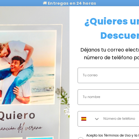
🚚
Entregas en 24 horas
¿Quieres u
alos Originales
Día de los Abuelos🎁
Para Parejas ❣️
Nosotros
Cont
Descuen
Déjanos tu correo elect
número de teléfono p
consentimiento
Acepto los Términos de Uso y la P