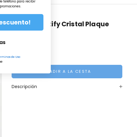
e teléfono para recibir
 promociones.
descuento!
Bloque Spotify Cristal Plaque
Precio de oferta
€29,99
ias
Reducir cantidad
Aumentar cantidad
rminos de Uso
ue
AÑADIR A LA CESTA
Descripción