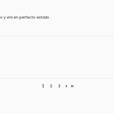
 y vini en perfecto estado .
1
2
3