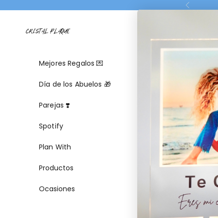
Ir al contenido
Anterior
CRISTAL PLAQUE
Reg
Mejores Regalos 💌
Día de los Abuelos 🎁
Parejas ❣️
Spotify
Plan With
Productos
Ocasiones