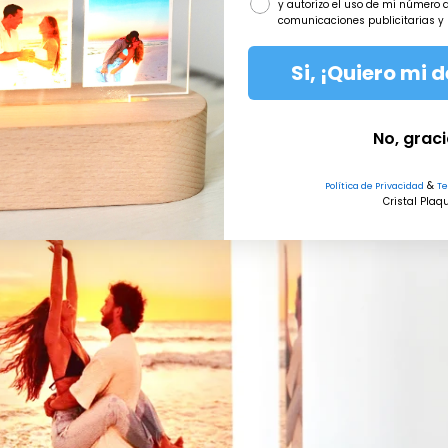
y autorizo el uso de mi número d
comunicaciones publicitarias y
Si, ¡Quiero mi 
No, grac
&
Política de Privacidad
Te
Cristal Plaq