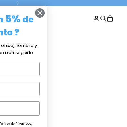
Siguiente
5%
n
de
Buscar
Cesta
acto
to ?
rónico, nombre y
ara conseguirlo
olítica de Privacidad,