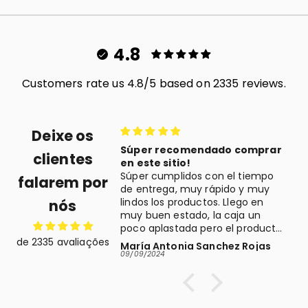
4.8
Customers rate us 4.8/5 based on 2335 reviews.
Deixe os
a
Súper recomendado comprar
clientes
 rápido y vino muy
en este sitio!
uetado. Muy
Súper cumplidos con el tiempo
b
falarem por
 el producto, era
de entrega, muy rápido y muy
lo y le encantó.
lindos los productos. Llego en
e
nós
muy buen estado, la caja un
poco aplastada pero el producto
por dentro intacto, y eso es lo
de 2335 avaliações
ica Pablos
María Antonia Sanchez Rojas
que importa. Lo recomiendo, yo
09/09/2024
0
volvería a comprar aquí!