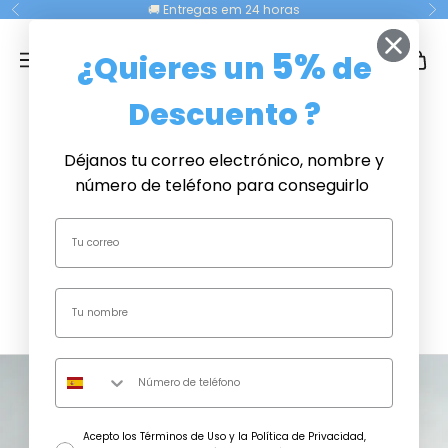
Ir para o conteúdo
🚚 Entregas em 24 horas
Antigo
Se
CRISTAL PLAQUE
5%
¿Quieres un
de
Menu
Procurar
Cesta
Descuento ?
PRESENTES
ORIGINAIS
Déjanos tu correo electrónico, nombre y
Dia dos
número de teléfono para conseguirlo
Namorados
❤️
CONTATO
CONECTE-
SE
consentimiento
Acepto los Términos de Uso y la Política de Privacidad,