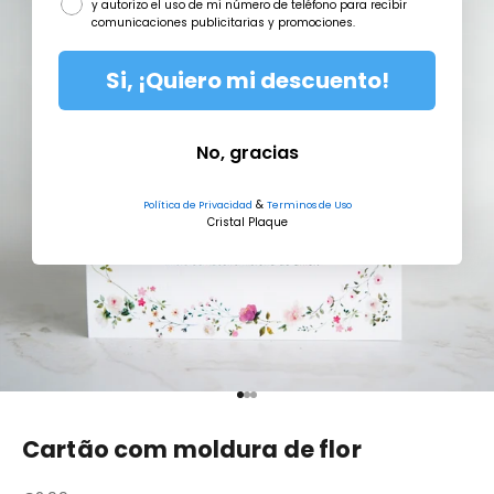
y autorizo el uso de mi número de teléfono para recibir
comunicaciones publicitarias y promociones.
Si, ¡Quiero mi descuento!
No, gracias
&
Política de Privacidad
Terminos de Uso
Cristal Plaque
Vá para o artigo 1
Vá para o artigo 2
Vá para o artigo 3
Cartão com moldura de flor