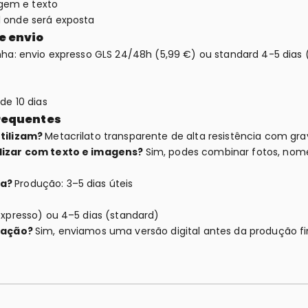
em e texto
l onde será exposta
e envio
nha: envio expresso GLS 24/48h (5,99 €) ou standard 4-5 dias (
de 10 dias
requentes
tilizam?
Metacrilato transparente de alta resistência com gra
lizar com texto e imagens?
Sim, podes combinar fotos, nome
ra?
Produção: 3–5 dias úteis
expresso) ou 4–5 dias (standard)
ização?
Sim, enviamos uma versão digital antes da produção fin