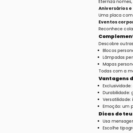
Eterniza nomes,
Aniversários e
Uma placa com 
Eventos corpo
Reconhece colab
Complement
Descobre outras
Blocos person
Lâmpadas per
Mapas persona
Todas com a me
Vantagens d
Exclusividade
Durabilidade:
Versatilidade:
Emoção: um pr
Dicas do teu
Usa mensagen
Escolhe tipogr