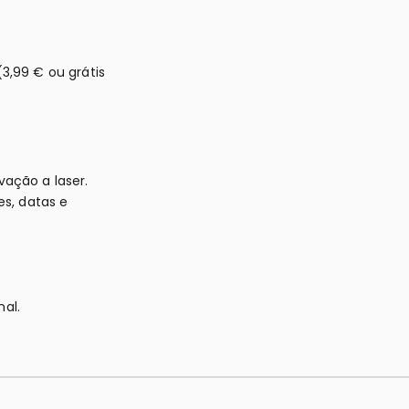
3,99 € ou grátis
vação a laser.
s, datas e
al.