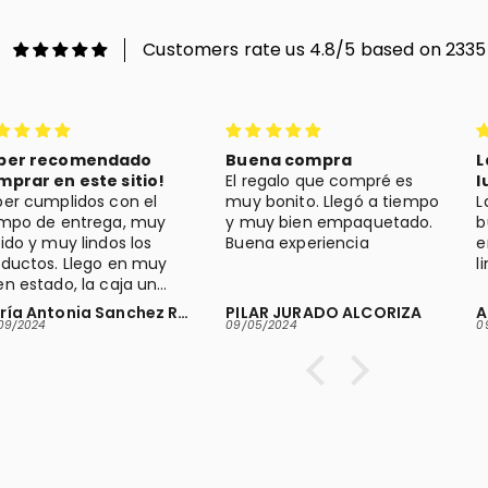
Customers rate us 4.8/5 based on 2335
ecomendado
Buena compra
La lámp
n este sitio!
El regalo que compré es
luz
plidos con el
muy bonito. Llegó a tiempo
La lámp
 entrega, muy
y muy bien empaquetado.
buena c
uy lindos los
Buena experiencia
en buen
. Llego en muy
limpia
o, la caja un
stada pero el
María Antonia Sanchez Rojas
PILAR JURADO ALCORIZA
Aaron P
or dentro intacto,
09/05/2024
09/02/202
o que importa. Lo
o, yo volvería a
quí!