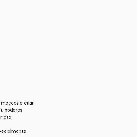
emoções e criar
r, poderás
ilato
specialmente