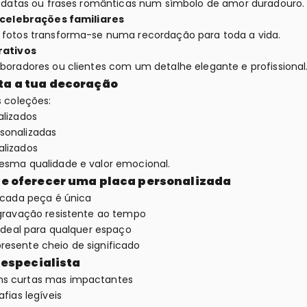
 datas ou frases românticas num símbolo de amor duradouro.
 celebrações familiares
fotos transforma-se numa recordação para toda a vida.
rativos
oradores ou clientes com um detalhe elegante e profissional
a a tua decoração
 coleções:
alizados
sonalizadas
lizados
sma qualidade e valor emocional.
e oferecer uma placa personalizada
: cada peça é única
 gravação resistente ao tempo
 ideal para qualquer espaço
esente cheio de significado
 especialista
s curtas mas impactantes
afias legíveis