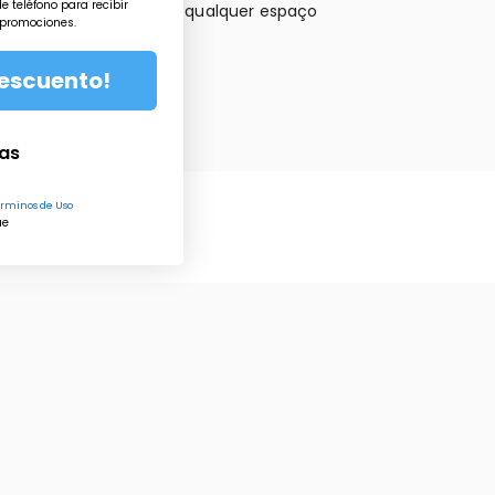
e teléfono para recibir
lizado que transforma qualquer espaço
 promociones.
el.
descuento!
ORAS
ias
rminos de Uso
ue