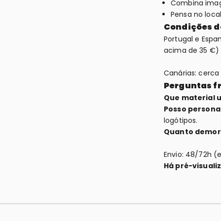
Combina imag
Pensa no loca
Condições d
Portugal e Espa
acima de 35 €)
Canárias: cerca 
Perguntas f
Que material u
Posso persona
logótipos.
Quanto demo
Envio: 48/72h (
Há pré-visual