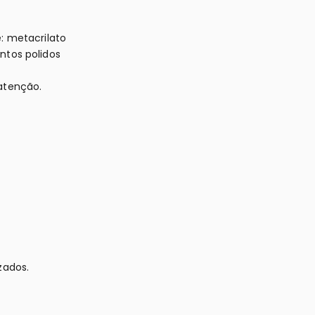
: metacrilato
ntos polidos
atenção.
zados.