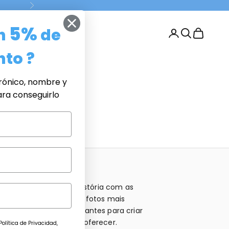
Siguiente
5%
n
de
Buscar
Cesta
to ?
rónico, nombre y
ara conseguirlo
IZADAS
 espaço conte uma história com as
sonalizadas. Escolhe as fotos mais
 frases ou datas importantes para criar
 ideal para decorar ou oferecer.
olítica de Privacidad,