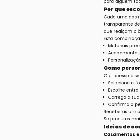
para alguém tão
Por que esco
Cada uma das no
transparente de
que realçam o br
Esta combinação
Materiais pre
Acabamentos p
Personalização
Como person
O processo é si
Seleciona o f
Escolhe entre 
Carrega a tua
Confirma o pe
Receberás um p
Se procuras mai
Ideias de oc
Casamentos e 