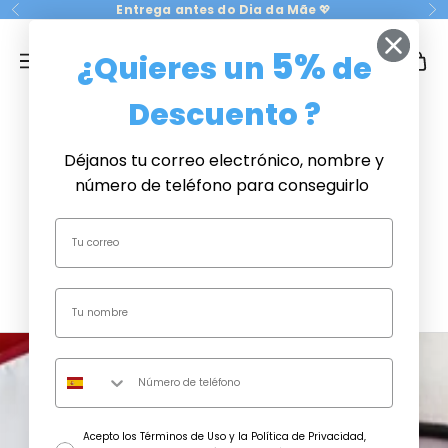
Ir al contenido
Entrega antes do Dia da Mãe
💖
Anterior
Si
CRISTAL PLAQUE
5%
¿Quieres un
de
Menú
Buscar
Cesta
Descuento ?
PRESENTES
ORIGINAIS
Déjanos tu correo electrónico, nombre y
Dia da Mãe
número de teléfono para conseguirlo
❤️
CONTATO
INICIAR
SESIÓN
consentimiento
Acepto los Términos de Uso y la Política de Privacidad,