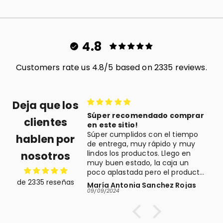
4.8
Customers rate us 4.8/5 based on 2335 reviews.
Deja que los
omendado comprar
Buena compra
clientes
o!
El regalo que compré es muy
idos con el tiempo
bonito. Llegó a tiempo y muy
hablen por
 muy rápido y muy
bien empaquetado. Buena
roductos. Llego en
experiencia
nosotros
tado, la caja un
ada pero el producto
tacto, y eso es lo
de 2335 reseñas
ia Sanchez Rojas
PILAR JURADO ALCORIZA
. Lo recomiendo, yo
09/05/2024
0
omprar aquí!